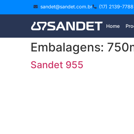
sandet@sandet.com.br
(17) 2139-7788
Home
Pro
Embalagens:
750
Sandet 955