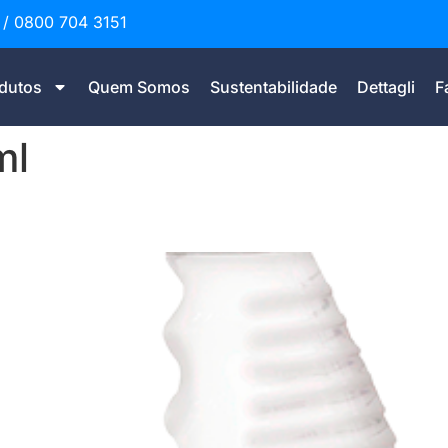
 / 0800 704 3151
dutos
Quem Somos
Sustentabilidade
Dettagli
F
ml