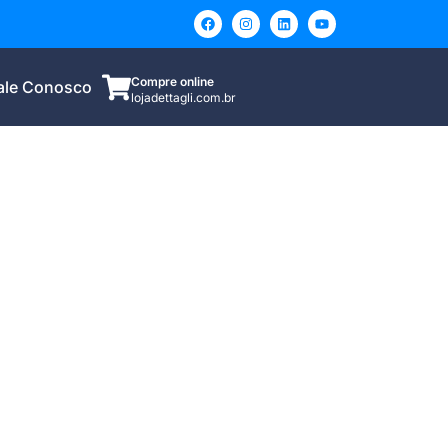
Compre online
ale Conosco
lojadettagli.com.br