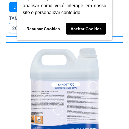
analisar como você interage em nosso
DETERGENTE DESINCRUSTANTE
site e personalizar conteúdo.
TAMANHOS DISPONÍVEIS:
20 litros
5 litros
50 litros
Recusar Cookies
Aceitar Cookies